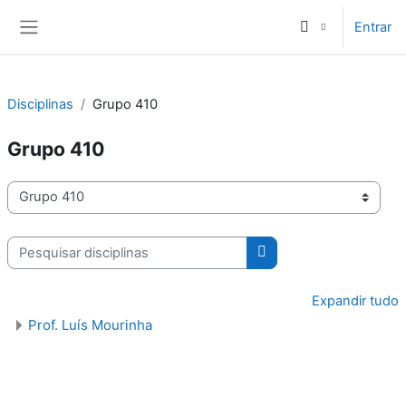
Ir para o conteúdo principal
Entrar
Painel lateral
Disciplinas
Grupo 410
Grupo 410
Categorias de disciplinas
Pesquisar disciplinas
Pesquisar disciplinas
Expandir tudo
Prof. Luís Mourinha