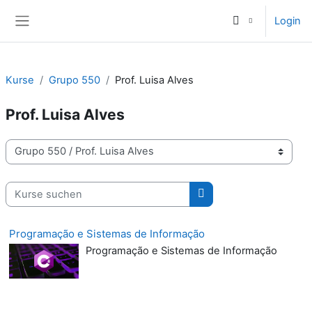
Zum Hauptinhalt
Login
Website-Übersicht
Kurse
Grupo 550
Prof. Luisa Alves
Prof. Luisa Alves
Kursbereiche
Kurse suchen
Kurse suchen
Programação e Sistemas de Informação
Programação e Sistemas de Informação