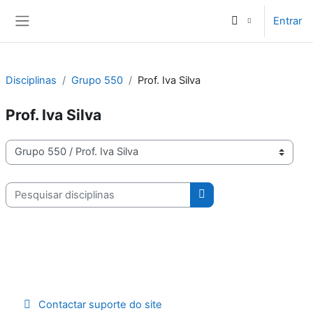
Ir para o conteúdo principal
Entrar
Painel lateral
Disciplinas
Grupo 550
Prof. Iva Silva
Prof. Iva Silva
Categorias de disciplinas
Pesquisar disciplinas
Pesquisar disciplinas
Contactar suporte do site