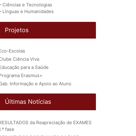
–
Ciências e Tecnologias
–
Línguas e Humanidades
Projetos
Eco-Escolas
Clube Ciência Viva
Educação para a Saúde
Programa Erasmus+
Gab. Informação e Apoio ao Aluno
Últimas Notícias
RESULTADOS da Reapreciação de EXAMES
1.ª fase