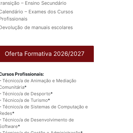
transição – Ensino Secundário
Calendário – Exames dos Cursos
Profissionais
Devolução de manuais escolares
Oferta Formativa 2026/2027
Cursos Profissionais:
–
Técnico/a de Animação e Mediação
Comunitária
*
–
Técnico/a de Desporto
*
–
Técnico/a de Turismo
*
–
Técnico/a de Sistemas de Computação e
Redes
*
–
Técnico/a de Desenvolvimento de
Software
*
–
Técnico/a de Gestão e Administração
*