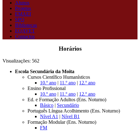
Alunos
Projetos
EMAEI
SPO
Bibliotecas
EQAVET
Contactos
Horários
Visualizações:
562
Escola Secundária da Moita
Cursos Científico Humanísticos
10.º ano
|
11.º ano
|
12.º ano
Ensino Profissional
10.º ano
|
11.º ano
|
12.º ano
Ed. e Formação Adultos (Ens. Noturno)
Básico
|
Secundário
Português Língua Acolhimento (Ens. Noturno)
Nível A1
|
Nível B1
Formação Modular (Ens. Noturno)
FM