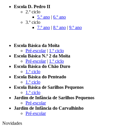
Escola D. Pedro II
2.º ciclo
5.º ano
|
6.º ano
3.º ciclo
7.º ano
|
8.º ano
|
9.º ano
Escola Básica da Moita
Pré-escolar
|
1.º ciclo
Escola Básica N.º 2 da Moita
Pré-escolar
|
1.º ciclo
Escola Básica do Chão Duro
1.º ciclo
Escola Básica do Penteado
1.º ciclo
Escola Básica de Sarilhos Pequenos
1.º ciclo
Jardim de Infância de Sarilhos Pequenos
Pré-escolar
Jardim de Infância do Carvalhinho
Pré-escolar
Novidades