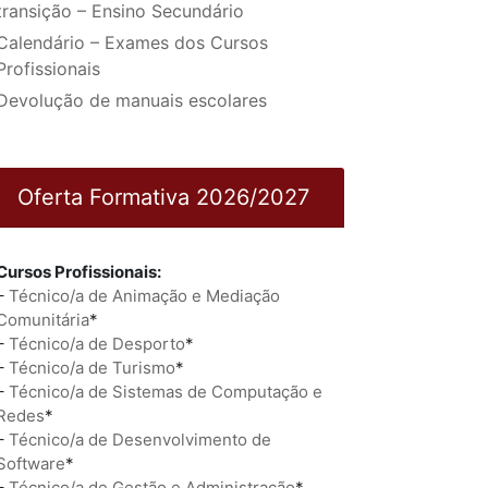
transição – Ensino Secundário
Calendário – Exames dos Cursos
Profissionais
Devolução de manuais escolares
Oferta Formativa 2026/2027
Cursos Profissionais:
–
Técnico/a de Animação e Mediação
Comunitária
*
–
Técnico/a de Desporto
*
–
Técnico/a de Turismo
*
–
Técnico/a de Sistemas de Computação e
Redes
*
–
Técnico/a de Desenvolvimento de
Software
*
–
Técnico/a de Gestão e Administração
*