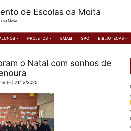
nto de Escolas da Moita
ia da Moita
ALUNOS
PROJETOS
EMAEI
SPO
BIBLIOTECAS
ebram o Natal com sonhos de
enoura
mento
| 21/12/2025