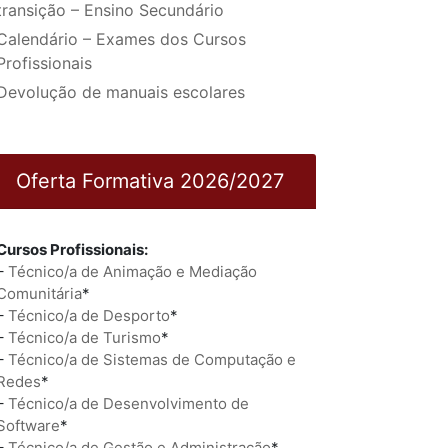
transição – Ensino Secundário
Calendário – Exames dos Cursos
Profissionais
Devolução de manuais escolares
Oferta Formativa 2026/2027
Cursos Profissionais:
–
Técnico/a de Animação e Mediação
Comunitária
*
–
Técnico/a de Desporto
*
–
Técnico/a de Turismo
*
–
Técnico/a de Sistemas de Computação e
Redes
*
–
Técnico/a de Desenvolvimento de
Software
*
–
Técnico/a de Gestão e Administração
*