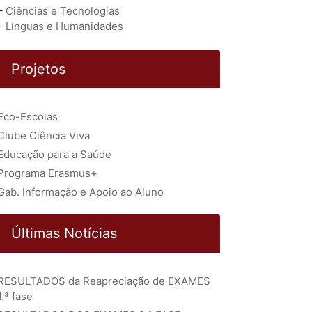
–
Ciências e Tecnologias
–
Línguas e Humanidades
Projetos
Eco-Escolas
Clube Ciência Viva
Educação para a Saúde
Programa Erasmus+
Gab. Informação e Apoio ao Aluno
Últimas Notícias
RESULTADOS da Reapreciação de EXAMES
1.ª fase