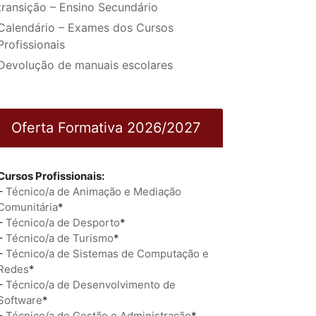
transição – Ensino Secundário
Calendário – Exames dos Cursos
Profissionais
Devolução de manuais escolares
Oferta Formativa 2026/2027
Cursos Profissionais:
–
Técnico/a de Animação e Mediação
Comunitária
*
–
Técnico/a de Desporto
*
–
Técnico/a de Turismo
*
–
Técnico/a de Sistemas de Computação e
Redes
*
–
Técnico/a de Desenvolvimento de
Software
*
–
Técnico/a de Gestão e Administração
*